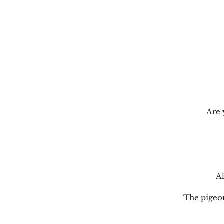
Are 
Al
The pigeon