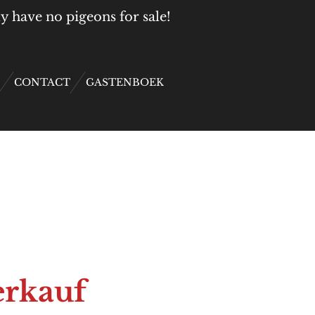
y have no pigeons for sale!
CONTACT
GASTENBOEK
erkauf