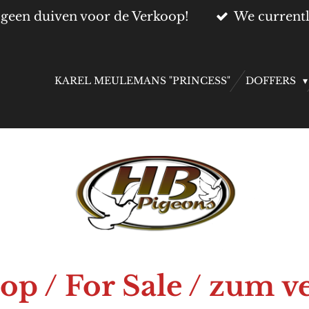
geen duiven voor de Verkoop!
We currentl
KAREL MEULEMANS "PRINCESS"
DOFFERS
op / For Sale / zum v