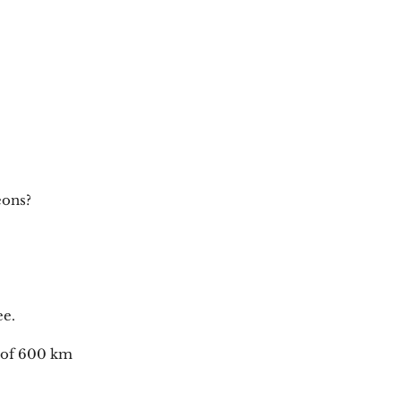
eons?
ee.
e of 600 km