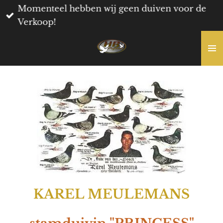
Momenteel hebben wij geen duiven voor de
Ga
Verkoop!
direct
naar
de
hoofdinhoud
KAREL MEULEMANS