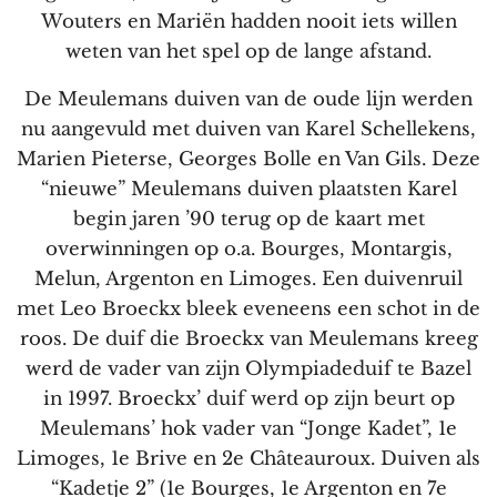
Wouters en Mariën hadden nooit iets willen
weten van het spel op de lange afstand.
De Meulemans duiven van de oude lijn werden
nu aangevuld met duiven van Karel Schellekens,
Marien Pieterse, Georges Bolle en Van Gils. Deze
“nieuwe” Meulemans duiven plaatsten Karel
begin jaren ’90 terug op de kaart met
overwinningen op o.a. Bourges, Montargis,
Melun, Argenton en Limoges. Een duivenruil
met Leo Broeckx bleek eveneens een schot in de
roos. De duif die Broeckx van Meulemans kreeg
werd de vader van zijn Olympiadeduif te Bazel
in 1997. Broeckx’ duif werd op zijn beurt op
Meulemans’ hok vader van “Jonge Kadet”, 1e
Limoges, 1e Brive en 2e Châteauroux. Duiven als
“Kadetje 2” (1e Bourges, 1e Argenton en 7e