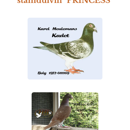
stamduivin "PRINCESS"