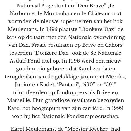
Nationaal Argenton) en “Den Brave” (1e
Narbonne, 1e Montauban en 1e Châteauroux)
vormden de nieuwe supersterren van het hok
Meulemans. In 1995 plaatste “Donkere Dax” de
kers op de taart met een Nationale overwinning
van Dax. Fraaie resultaten op Brive en Cahors
leverden “Donkere Dax” ook de 8e Nationale
Asduif Fond titel op. In 1996 werd een nieuw
gouden trio geboren dat Karel zou laten
terugdenken aan de gelukkige jaren met Merckx,
Junior en Kadet. “Pantani”, “590” en “591”
triomfeerden op fondtoppers als Brive en
Marseille. Hun grandioze resultaten bezorgden
Karel het hoogtepunt van zijn carrière. In 1999
won hij het Nationale Fondkampioenschap.
Karel Meulemans, de “Meester Kweker” had